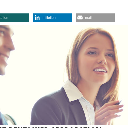
teilen
mitteilen
mail