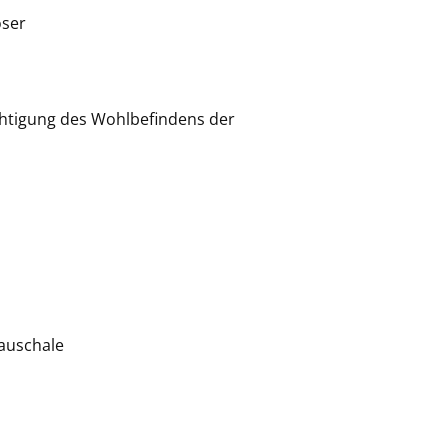
oser
chtigung des Wohlbefindens der
auschale