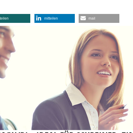
teilen
mitteilen
mail