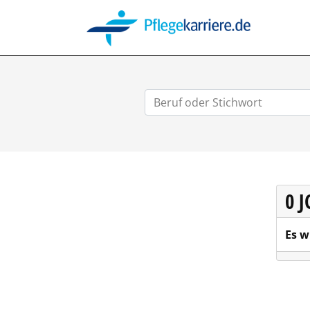
PFLEGEK
0 
Es w