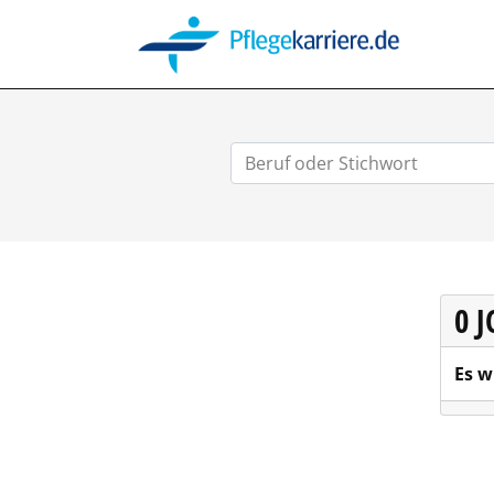
PFLEGEK
0 
Es w