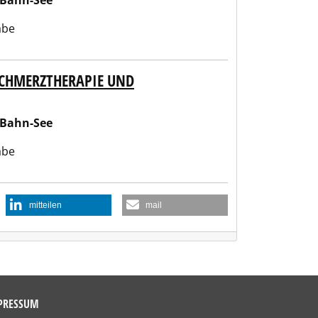
-Bahn-See
abe
 SCHMERZTHERAPIE UND
-Bahn-See
abe
mitteilen
mail
PRESSUM