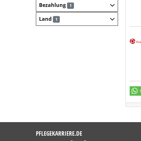
Bezahlung
1
Land
1
Deut
PFLEGEKARRIERE.DE