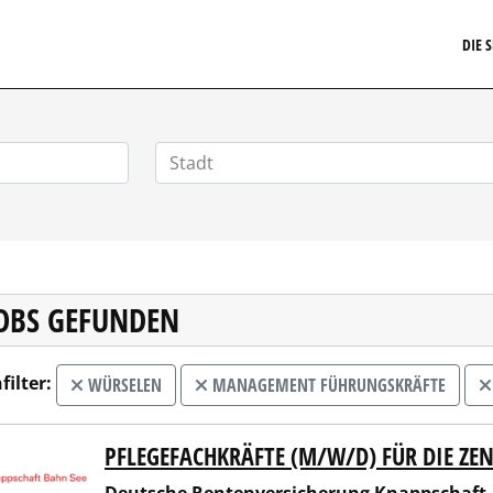
ARRIERE.DE
DIE 
JOBS GEFUNDEN
filter:
WÜRSELEN
MANAGEMENT FÜHRUNGSKRÄFTE
PFLEGEFACHKRÄFTE (M/W/D) FÜR DIE Z
sche Rentenversicherung Knappschaft-Bahn-See