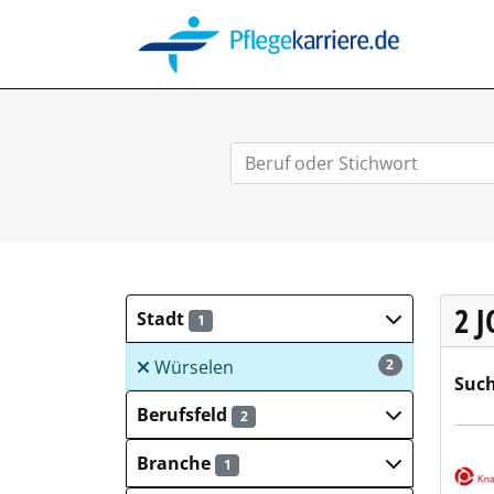
PFLEGEK
2 
Stadt
1
Würselen
2
Such
Berufsfeld
2
Deut
Branche
1