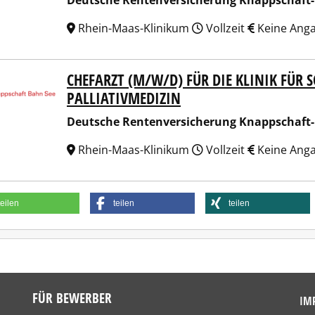
Deutsche Rentenversicherung Knappschaft
Rhein-Maas-Klinikum
Vollzeit
Keine Ang
CHEFARZT (M/W/D) FÜR DIE KLINIK FÜR
sche Rentenversicherung Knappschaft-Bahn-See
PALLIATIVMEDIZIN
Deutsche Rentenversicherung Knappschaft
Rhein-Maas-Klinikum
Vollzeit
Keine Ang
teilen
teilen
teilen
FÜR BEWERBER
IM