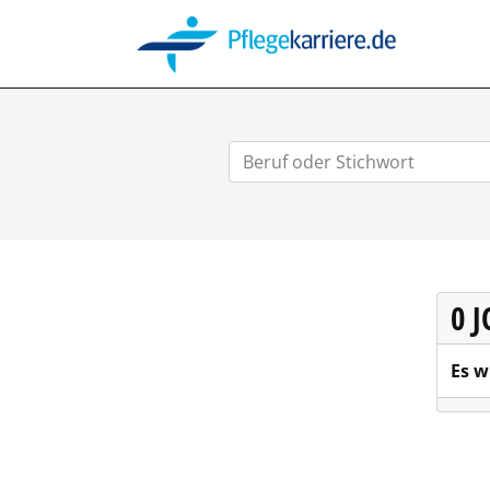
PFLEGEK
0 
Es w