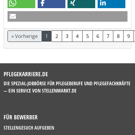
« Vorherige
1
2
3
4
5
6
7
8
9
PFLEGEKARRIERE.DE
DIE SPEZIAL-JOBBÖRSE FÜR PFLEGEBERUFE UND PFLEGEFACHKRÄFTE
— EIN SERVICE VON
STELLENMARKT.DE
FÜR BEWERBER
STELLENGESUCH AUFGEBEN