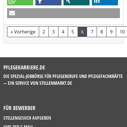
« Vorherige
2
3
4
5
6
7
8
9
10
PFLEGEKARRIERE.DE
DIE SPEZIAL-JOBBÖRSE FÜR PFLEGEBERUFE UND PFLEGEFACHKRÄFTE
— EIN SERVICE VON
STELLENMARKT.DE
FÜR BEWERBER
STELLENGESUCH AUFGEBEN