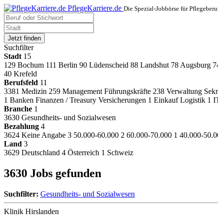
PflegeKarriere.de
Die Spezial-Jobbörse für Pflegeberu
Jetzt finden
Suchfilter
Stadt
15
129
Bochum
111
Berlin
90
Lüdenscheid
88
Landshut
78
Augsburg
7
40
Krefeld
Berufsfeld
11
3381
Medizin
259
Management Führungskräfte
238
Verwaltung Sekr
1
Banken Finanzen / Treasury Versicherungen
1
Einkauf Logistik
1
I
Branche
1
3630
Gesundheits- und Sozialwesen
Bezahlung
4
3624
Keine Angabe
3
50.000-60.000
2
60.000-70.000
1
40.000-50.0
Land
3
3629
Deutschland
4
Österreich
1
Schweiz
3630 Jobs gefunden
Suchfilter:
Gesundheits- und Sozialwesen
Klinik Hirslanden