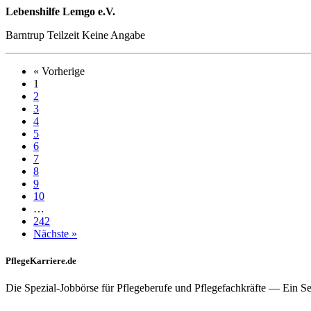
Lebenshilfe Lemgo e.V.
Barntrup
Teilzeit
Keine Angabe
« Vorherige
1
2
3
4
5
6
7
8
9
10
…
242
Nächste »
PflegeKarriere.de
Die Spezial-Jobbörse für Pflegeberufe und Pflegefachkräfte — Ein S