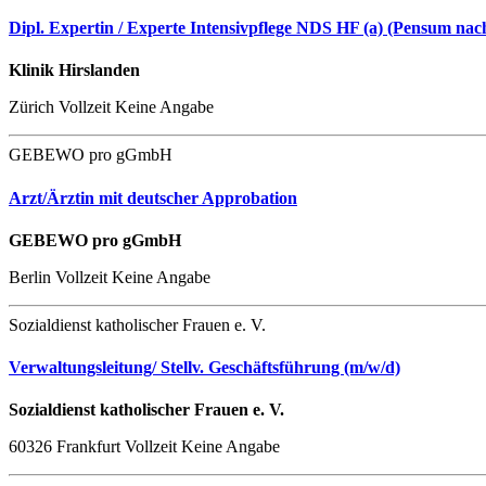
Dipl. Expertin / Experte Intensivpflege NDS HF (a) (Pensum na
Klinik Hirslanden
Zürich
Vollzeit
Keine Angabe
GEBEWO pro gGmbH
Arzt/Ärztin mit deutscher Approbation
GEBEWO pro gGmbH
Berlin
Vollzeit
Keine Angabe
Sozialdienst katholischer Frauen e. V.
Verwaltungsleitung/ Stellv. Geschäftsführung (m/w/d)
Sozialdienst katholischer Frauen e. V.
60326 Frankfurt
Vollzeit
Keine Angabe