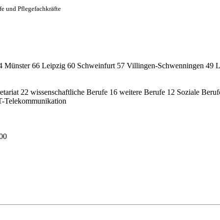
fe und Pflegefachkräfte
4
Münster
66
Leipzig
60
Schweinfurt
57
Villingen-Schwenningen
49
L
etariat
22
wissenschaftliche Berufe
16
weitere Berufe
12
Soziale Beruf
T-Telekommunikation
00